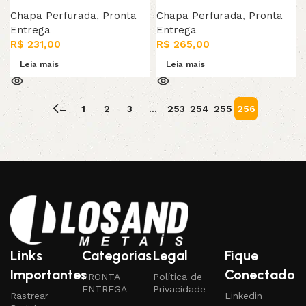
Chapa Perfurada
,
Pronta
Chapa Perfurada
,
Pronta
Entrega
Entrega
R$
231,00
R$
265,00
Leia mais
Leia mais
←
1
2
3
…
253
254
255
256
Read More
Links
Categorias
Legal
Fique
Importantes
Conectado
PRONTA
Política de
ENTREGA
Privacidade
Rastrear
Linkedin