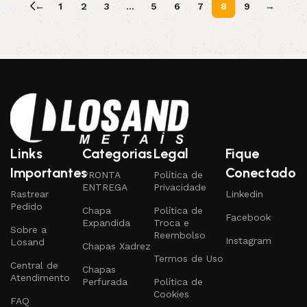
←
1
2
3
…
5
6
7
8
9
→
Read More
Links
Categorias
Legal
Fique
Importantes
Conectado
PRONTA
Política de
ENTREGA
Privacidade
Rastrear
Linkedin
Pedido
Chapa
Política de
Facebook
Expandida
Troca e
Sobre a
Reembolso
Instagram
Losand
Chapas Xadrez
Termos de Uso
Central de
Chapas
Atendimento
Perfurada
Política de
Cookies
FAQ