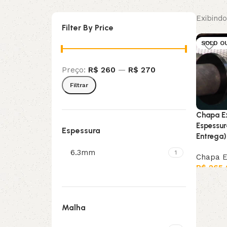
Exibindo
Filter By Price
SOLD O
Preço:
R$ 260
—
R$ 270
Filtrar
Chapa E
Espessur
Espessura
Entrega)
6.3mm
1
Chapa E
R$
265,
Leia ma
Malha