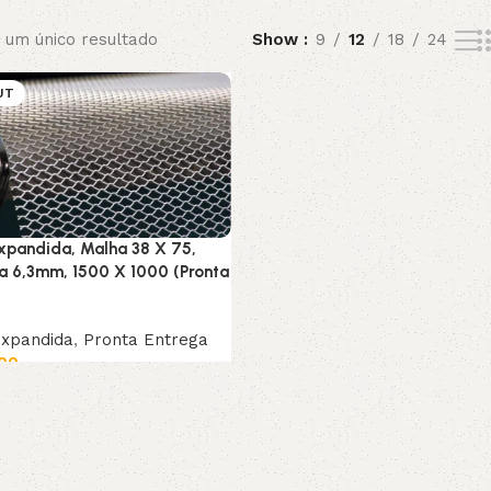
 um único resultado
Show
9
12
18
24
UT
xpandida, Malha 38 X 75,
a 6,3mm, 1500 X 1000 (Pronta
xpandida
,
Pronta Entrega
00
is