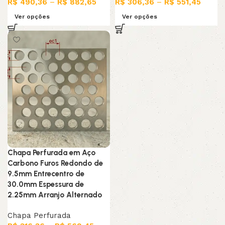
R$
490,36
–
R$
882,65
R$
306,36
–
R$
551,45
Ver opções
Ver opções
Chapa Perfurada em Aço
Carbono Furos Redondo de
9.5mm Entrecentro de
30.0mm Espessura de
2.25mm Arranjo Alternado
Chapa Perfurada