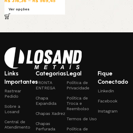
R$
316,36
–
R$
569,45
Ver opções
Read More
Links
Categorias
Legal
Fique
Importantes
Conectado
PRONTA
Política de
ENTREGA
Privacidade
Rastrear
Linkedin
Pedido
Chapa
Política de
Facebook
Expandida
Troca e
Sobre a
Reembolso
Instagram
Losand
Chapas Xadrez
Termos de Uso
Central de
Chapas
Atendimento
Perfurada
Política de