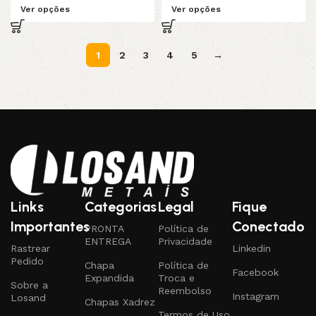
Ver opções
Ver opções
1
2
3
4
5
→
Read More
Links
Categorias
Legal
Fique
Importantes
Conectado
PRONTA
Política de
ENTREGA
Privacidade
Rastrear
Linkedin
Pedido
Chapa
Política de
Facebook
Expandida
Troca e
Sobre a
Reembolso
Instagram
Losand
Chapas Xadrez
Termos de Uso