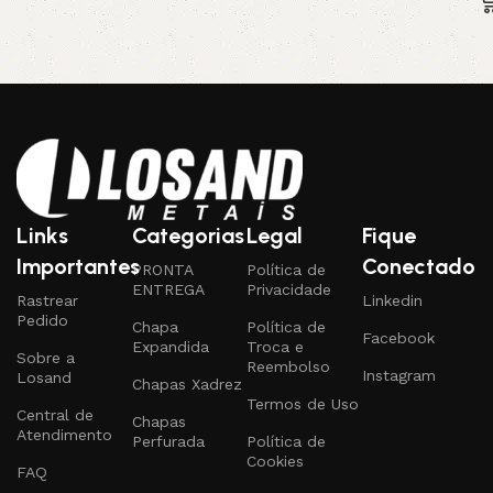
Links
Categorias
Legal
Fique
Importantes
Conectado
PRONTA
Política de
ENTREGA
Privacidade
Rastrear
Linkedin
Pedido
Chapa
Política de
Facebook
Expandida
Troca e
Sobre a
Reembolso
Instagram
Losand
Chapas Xadrez
Termos de Uso
Central de
Chapas
Atendimento
Perfurada
Política de
Cookies
FAQ