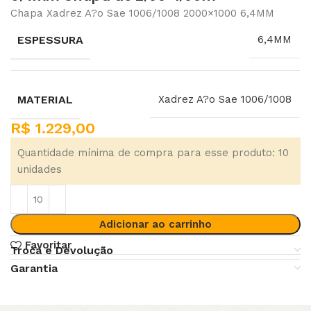
Chapa Xadrez A?o Sae 1006/1008 2000×1000 6,4MM
ESPESSURA
6,4MM
MATERIAL
Xadrez A?o Sae 1006/1008
R$
1.229,00
Quantidade mínima de compra para esse produto: 10
unidades
Adicionar ao carrinho
Favoritar
Troca e Devolução
Garantia