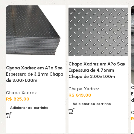
Chapa Xadrez em A?o Sae
Chapa Xadrez em A?o Sae
Espessura de 4,76mm
Espessura de 3,2mm Chapa
Chapa de 2,00×1,00m
de 3,00×1,00m
C
Chapa Xadrez
Chapa Xadrez
E
R$
819,00
R$
825,00
d
Adicionar ao carrinho
Adicionar ao carrinho
C
R