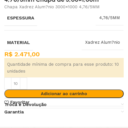
Chapa Xadrez Alum?nio 3000×1000 4,76/5MM
ESPESSURA
4,76/5MM
MATERIAL
Xadrez Alum?nio
R$
2.471,00
Quantidade mínima de compra para esse produto: 10
unidades
Adicionar ao carrinho
Favoritar
Troca e Devolução
Garantia