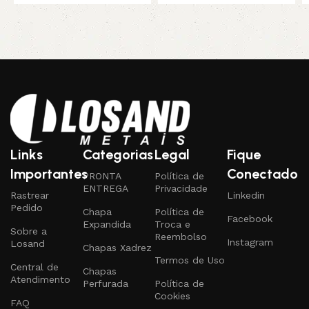
Links
Categorias
Legal
Fique
Importantes
Conectado
PRONTA
Política de
ENTREGA
Privacidade
Rastrear
Linkedin
Pedido
Chapa
Política de
Facebook
Expandida
Troca e
Sobre a
Reembolso
Instagram
Losand
Chapas Xadrez
Termos de Uso
Central de
Chapas
Atendimento
Perfurada
Política de
Cookies
FAQ