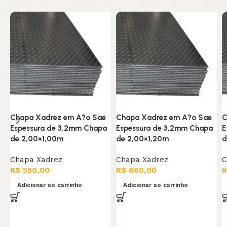
Chapa Xadrez em A?o Sae
Chapa Xadrez em A?o Sae
C
Espessura de 3,2mm Chapa
Espessura de 3,2mm Chapa
E
de 2,00×1,00m
de 2,00×1,20m
d
Chapa Xadrez
Chapa Xadrez
C
R$
550,00
R$
660,00
R
Adicionar ao carrinho
Adicionar ao carrinho