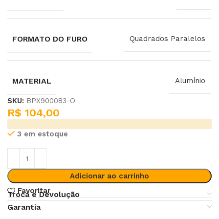
FORMATO DO FURO
Quadrados Paralelos
MATERIAL
Alumínio
SKU:
BPX900083-O
R$
104,00
3 em estoque
Adicionar ao carrinho
Favoritar
Troca e Devolução
Garantia