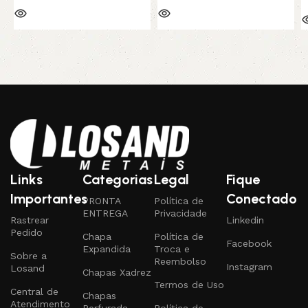
Links
Categorias
Legal
Fique
Importantes
Conectado
PRONTA
Política de
ENTREGA
Privacidade
Rastrear
Linkedin
Pedido
Chapa
Política de
Facebook
Expandida
Troca e
Sobre a
Reembolso
Instagram
Losand
Chapas Xadrez
Termos de Uso
Central de
Chapas
Atendimento