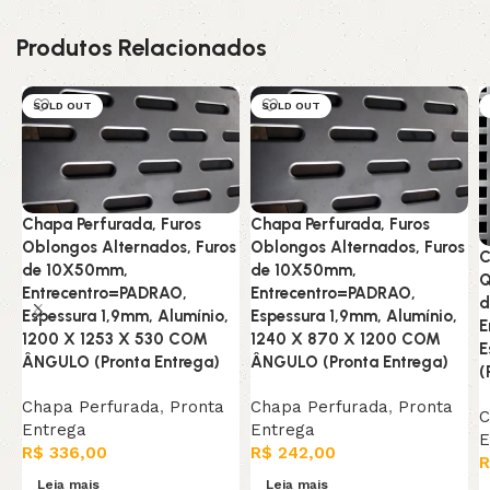
Produtos Relacionados
SOLD OUT
SOLD OUT
Chapa Perfurada, Furos
Chapa Perfurada, Furos
Oblongos Alternados, Furos
Oblongos Alternados, Furos
C
de 10X50mm,
de 10X50mm,
Q
Entrecentro=PADRAO,
Entrecentro=PADRAO,
d
Espessura 1,9mm, Alumínio,
Espessura 1,9mm, Alumínio,
E
1200 X 1253 X 530 COM
1240 X 870 X 1200 COM
E
ÂNGULO (Pronta Entrega)
ÂNGULO (Pronta Entrega)
(
Chapa Perfurada
,
Pronta
Chapa Perfurada
,
Pronta
C
Entrega
Entrega
E
R$
336,00
R$
242,00
R
Leia mais
Leia mais