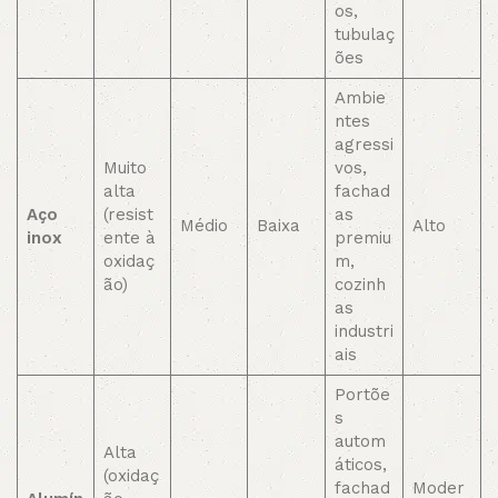
os,
tubulaç
ões
Ambie
ntes
agressi
Muito
vos,
alta
fachad
Aço
(resist
as
Médio
Baixa
Alto
inox
ente à
premiu
oxidaç
m,
ão)
cozinh
as
industri
ais
Portõe
s
autom
Alta
áticos,
(oxidaç
fachad
Moder