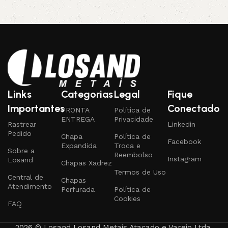
Links
Categorias
Legal
Fique
Importantes
Conectado
PRONTA
Política de
ENTREGA
Privacidade
Rastrear
Linkedin
Pedido
Chapa
Política de
Facebook
Expandida
Troca e
Sobre a
Reembolso
Instagram
Losand
Chapas Xadrez
Termos de Uso
Central de
Chapas
Atendimento
Perfurada
Política de
Cookies
FAQ
2026 © Losand Losand Metais Atacado e Varejo Ltda.