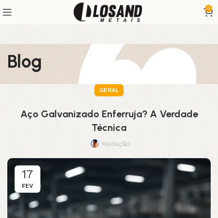
0
Blog
GERAL
Aço Galvanizado Enferruja? A Verdade
Técnica
Redação
17
FEV