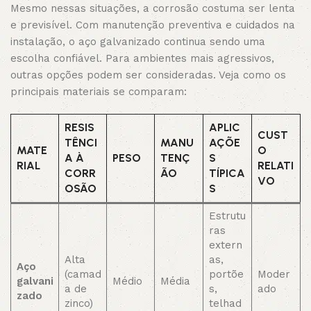
Mesmo nessas situações, a corrosão costuma ser lenta
e previsível. Com manutenção preventiva e cuidados na
instalação, o aço galvanizado continua sendo uma
escolha confiável. Para ambientes mais agressivos,
outras opções podem ser consideradas. Veja como os
principais materiais se comparam:
RESIS
APLIC
CUST
TÊNCI
MANU
AÇÕE
MATE
O
A À
PESO
TENÇ
S
RIAL
RELATI
CORR
ÃO
TÍPICA
VO
OSÃO
S
Estrutu
ras
extern
Alta
as,
Aço
(camad
portõe
Moder
galvani
Médio
Média
a de
s,
ado
zado
zinco)
telhad