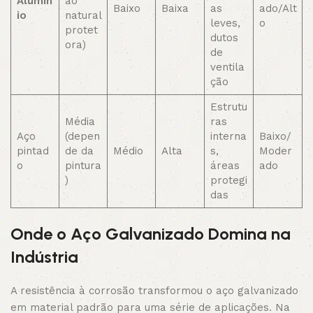
Alumín
ão
Baixo
Baixa
as
ado/Alt
io
natural
leves,
o
protet
dutos
ora)
de
ventila
ção
Estrutu
Média
ras
Aço
(depen
interna
Baixo/
pintad
de da
Médio
Alta
s,
Moder
o
pintura
áreas
ado
)
protegi
das
Onde o Aço Galvanizado Domina na
Indústria
A resistência à corrosão transformou o aço galvanizado
em material padrão para uma série de aplicações. Na