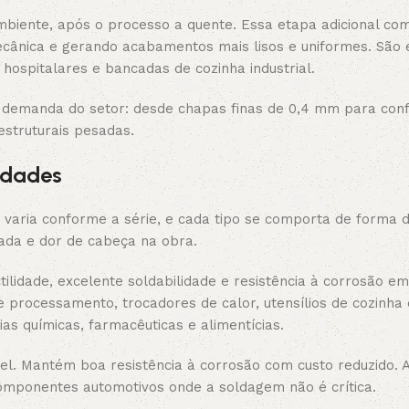
mbiente, após o processo a quente. Essa etapa adicional co
mecânica e gerando acabamentos mais lisos e uniformes. São
ospitalares e bancadas de cozinha industrial.
 demanda do setor: desde chapas finas de 0,4 mm para co
estruturais pesadas.
idades
 varia conforme a série, e cada tipo se comporta de forma 
ada e dor de cabeça na obra.
ilidade, excelente soldabilidade e resistência à corrosão e
 processamento, trocadores de calor, utensílios de cozinha 
s químicas, farmacêuticas e alimentícias.
uel. Mantém boa resistência à corrosão com custo reduzido. 
 componentes automotivos onde a soldagem não é crítica.