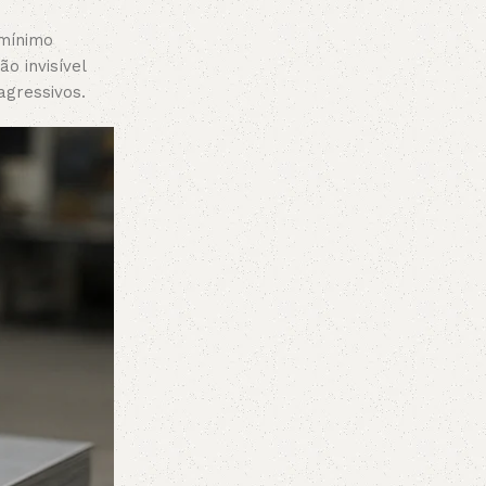
(mínimo
o invisível
gressivos.