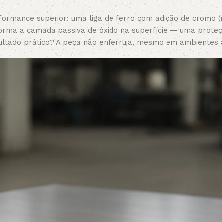
rformance superior: uma liga de ferro com adição de cromo 
forma a camada passiva de óxido na superfície — uma proteçã
ltado prático? A peça não enferruja, mesmo em ambientes a