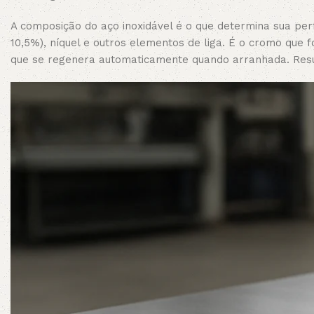
A composição do aço inoxidável é o que determina sua pe
10,5%), níquel e outros elementos de liga. É o cromo que 
que se regenera automaticamente quando arranhada. Resu