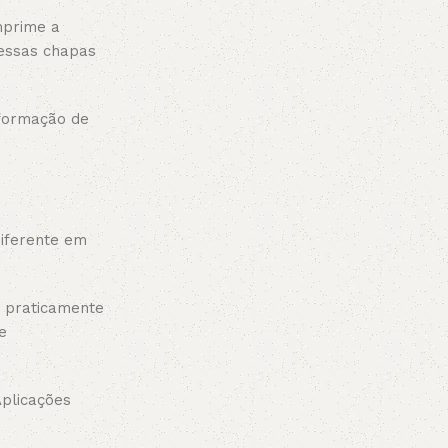
mprime a
 essas chapas
nformação de
diferente em
m praticamente
e
Aplicações