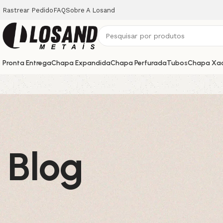
Rastrear Pedido
FAQ
Sobre A Losand
Pronta Entrega
Chapa Expandida
Chapa Perfurada
Tubos
Chapa Xa
Blog