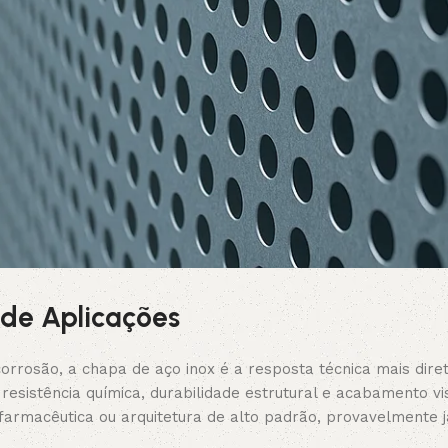
 de Aplicações
 corrosão, a chapa de aço inox é a resposta técnica mais dire
resistência química, durabilidade estrutural e acabamento v
, farmacêutica ou arquitetura de alto padrão, provavelmente 