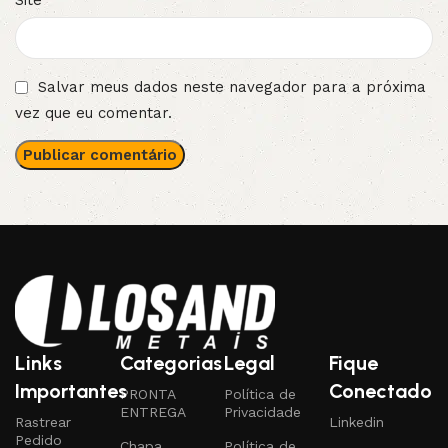
Site
Salvar meus dados neste navegador para a próxima
vez que eu comentar.
Links
Categorias
Legal
Fique
Importantes
Conectado
PRONTA
Política de
ENTREGA
Privacidade
Rastrear
Linkedin
Pedido
Chapa
Política de