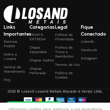
Links
Categorias
Legal
Fique
Importantes
Conectado
PRONTA
Política de
ENTREGA
Privacidade
Rastrear
Linkedin
Pedido
Chapa
Política de
Facebook
Expandida
Troca e
Sobre a
Reembolso
Instagram
Losand
Chapas Xadrez
Termos de Uso
Central de
Chapas
Atendimento
Perfurada
Política de
Cookies
FAQ
2026 © Losand Losand Metais Atacado e Varejo Ltda.
Tire qualquer dúvida
0
Utilizamos cookies para melhorar a sua experiência