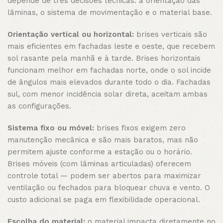
depende de três decisões técnicas: a orientação das
lâminas, o sistema de movimentação e o material base.
Orientação vertical ou horizontal:
brises verticais são
mais eficientes em fachadas leste e oeste, que recebem
sol rasante pela manhã e à tarde. Brises horizontais
funcionam melhor em fachadas norte, onde o sol incide
de ângulos mais elevados durante todo o dia. Fachadas
sul, com menor incidência solar direta, aceitam ambas
as configurações.
Sistema fixo ou móvel:
brises fixos exigem zero
manutenção mecânica e são mais baratos, mas não
permitem ajuste conforme a estação ou o horário.
Brises móveis (com lâminas articuladas) oferecem
controle total — podem ser abertos para maximizar
ventilação ou fechados para bloquear chuva e vento. O
custo adicional se paga em flexibilidade operacional.
Escolha do material:
o material impacta diretamente no