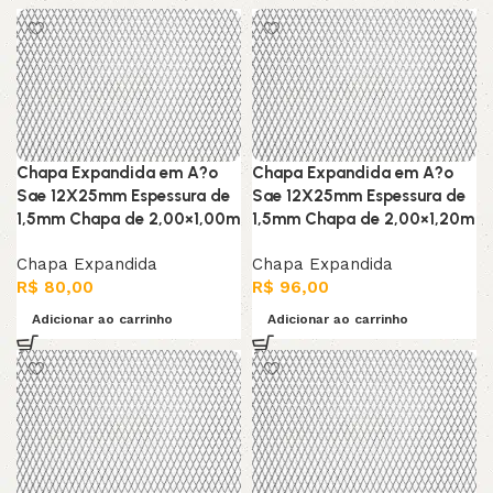
Chapa Expandida em A?o
Chapa Expandida em A?o
Sae 12X25mm Espessura de
Sae 12X25mm Espessura de
1,5mm Chapa de 2,00×1,00m
1,5mm Chapa de 2,00×1,20m
Chapa Expandida
Chapa Expandida
R$
80,00
R$
96,00
Adicionar ao carrinho
Adicionar ao carrinho