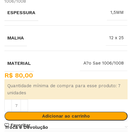
1006/1008
ESPESSURA
1,5MM
MALHA
12 x 25
MATERIAL
A?o Sae 1006/1008
R$
80,00
Quantidade mínima de compra para esse produto: 7
unidades
Adicionar ao carrinho
Favoritar
Troca e Devolução