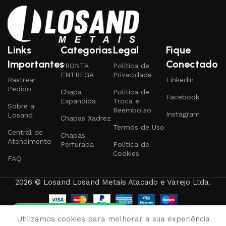
Links
Categorias
Legal
Fique
Importantes
Conectado
PRONTA
Política de
ENTREGA
Privacidade
Rastrear
Linkedin
Pedido
Chapa
Política de
Facebook
Expandida
Troca e
Sobre a
Reembolso
Instagram
Losand
Chapas Xadrez
Termos de Uso
Central de
Chapas
Atendimento
Perfurada
Política de
Cookies
FAQ
2026 © Losand Losand Metais Atacado e Varejo Ltda.
Tire qualquer dúvida
0
Utilizamos cookies para melhorar a sua experiência
rodutos
Favoritos
Carrinho
Minha conta