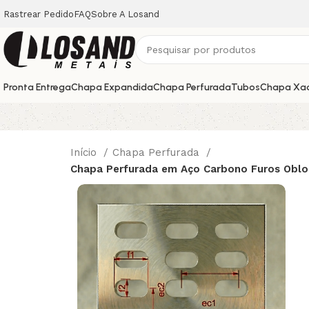
Rastrear Pedido
FAQ
Sobre A Losand
Pronta Entrega
Chapa Expandida
Chapa Perfurada
Tubos
Chapa Xa
Início
Chapa Perfurada
Chapa Perfurada em Aço Carbono Furos Oblo