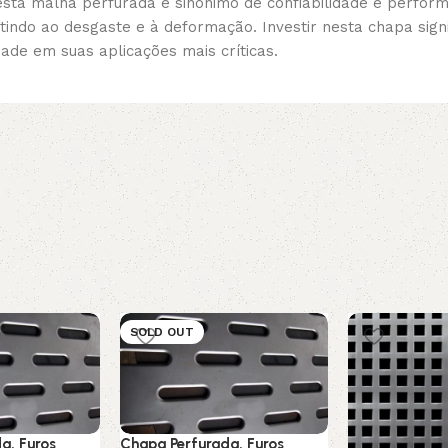
esta malha perfurada é sinônimo de confiabilidade e perfor
stindo ao desgaste e à deformação. Investir nesta chapa sign
dade em suas aplicações mais críticas.
SOLD OUT
a, Furos
Chapa Perfurada, Furos