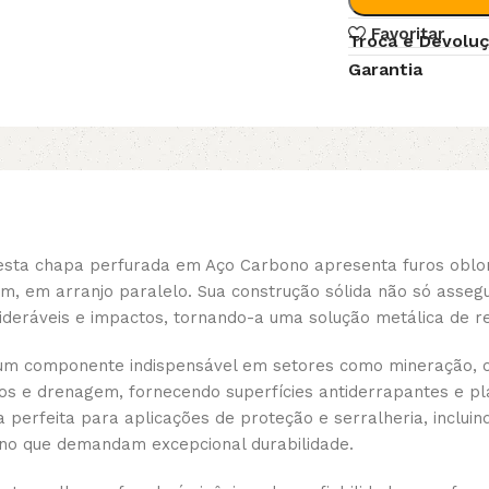
Favoritar
Troca e Devolu
Garantia
, esta chapa perfurada em Aço Carbono apresenta furos obl
 em arranjo paralelo. Sua construção sólida não só asseg
ideráveis e impactos, tornando-a uma solução metálica de r
 um componente indispensável em setores como mineração, o
s e drenagem, fornecendo superfícies antiderrapantes e pl
a perfeita para aplicações de proteção e serralheria, inclu
bano que demandam excepcional durabilidade.