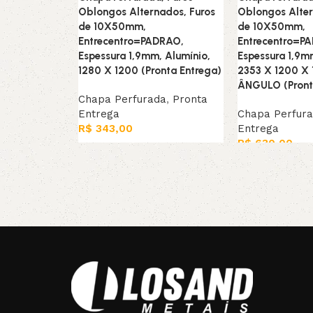
Oblongos Alternados, Furos
Oblongos Alter
de 10X50mm,
de 10X50mm,
Entrecentro=PADRAO,
Entrecentro=P
Espessura 1,9mm, Alumínio,
Espessura 1,9m
1280 X 1200 (Pronta Entrega)
2353 X 1200 X
ÂNGULO (Pront
Chapa Perfurada
,
Pronta
Entrega
Chapa Perfur
R$
343,00
Entrega
R$
630,00
Leia mais
Leia mais