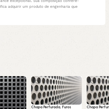
mance excepcional. Sua composição confere-
ifica adquirir um produto de engenharia que
Chapa Perfurada, Furos
Chapa Perfur