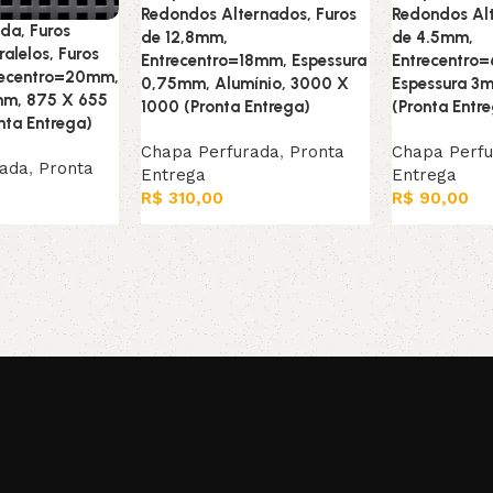
Redondos Alternados, Furos
Redondos Alt
da, Furos
de 12,8mm,
de 4.5mm,
alelos, Furos
Entrecentro=18mm, Espessura
Entrecentro
recentro=20mm,
0,75mm, Alumínio, 3000 X
Espessura 3
mm, 875 X 655
1000 (Pronta Entrega)
(Pronta Entr
nta Entrega)
Chapa Perfurada
,
Pronta
Chapa Perf
rada
,
Pronta
Entrega
Entrega
R$
310,00
R$
90,00
Adicionar ao carrinho
Adicionar ao
arrinho