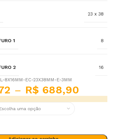
23 x 38
URO 1
8
FURO 2
16
AL-8X16MM-EC-23X38MM-E-3MM
72
–
R$
688,90