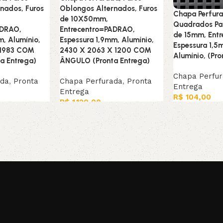
nados, Furos
Oblongos Alternados, Furos
Chapa Perfura
de 10X50mm,
Quadrados Par
ADRAO,
Entrecentro=PADRAO,
de 15mm, Ent
m, Alumínio,
Espessura 1,9mm, Alumínio,
Espessura 1,5
 1983 COM
2430 X 2063 X 1200 COM
Alumínio, (Pro
a Entrega)
ÂNGULO (Pronta Entrega)
Chapa Perfu
ada
,
Pronta
Chapa Perfurada
,
Pronta
Entrega
Entrega
R$
104,00
R$
1.120,00
Adicionar ao c
Leia mais