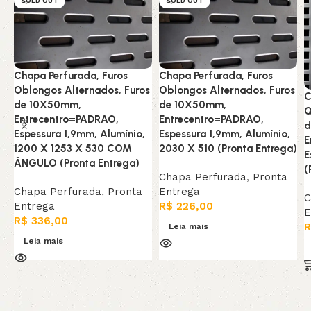
SOLD OUT
SOLD OUT
Chapa Perfurada, Furos
Chapa Perfurada, Furos
Oblongos Alternados, Furos
Oblongos Alternados, Furos
C
de 10X50mm,
de 10X50mm,
Q
Entrecentro=PADRAO,
Entrecentro=PADRAO,
d
Espessura 1,9mm, Alumínio,
Espessura 1,9mm, Alumínio,
E
1200 X 1253 X 530 COM
2030 X 510 (Pronta Entrega)
E
ÂNGULO (Pronta Entrega)
(
Chapa Perfurada
,
Pronta
Chapa Perfurada
,
Pronta
Entrega
C
Entrega
R$
226,00
E
R$
336,00
R
Leia mais
Leia mais