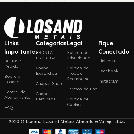
Links
Categorias
Legal
Fique
Importantes
Conectado
PRONTA
Política de
ENTREGA
Privacidade
Rastrear
Linkedin
Pedido
Chapa
Política de
Facebook
Expandida
Troca e
Sobre a
Reembolso
Instagram
Losand
Chapas Xadrez
Termos de Uso
Central de
Chapas
Atendimento
Perfurada
Política de
Cookies
FAQ
2026 © Losand Losand Metais Atacado e Varejo Ltda.