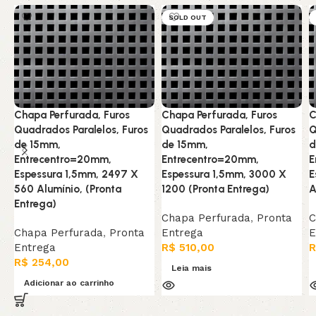
SOLD OUT
Chapa Perfurada, Furos
Chapa Perfurada, Furos
C
Quadrados Paralelos, Furos
Quadrados Paralelos, Furos
Q
de 15mm,
de 15mm,
d
Entrecentro=20mm,
Entrecentro=20mm,
E
Espessura 1,5mm, 2497 X
Espessura 1,5mm, 3000 X
E
560 Alumínio, (Pronta
1200 (Pronta Entrega)
A
Entrega)
Chapa Perfurada
,
Pronta
C
Chapa Perfurada
,
Pronta
Entrega
E
Entrega
R$
510,00
R
R$
254,00
Leia mais
Adicionar ao carrinho