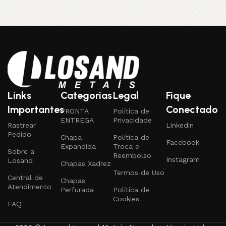
Links
Categorias
Legal
Fique
Importantes
Conectado
PRONTA
Política de
ENTREGA
Privacidade
Rastrear
Linkedin
Pedido
Chapa
Política de
Facebook
Expandida
Troca e
Sobre a
Reembolso
Instagram
Losand
Chapas Xadrez
Termos de Uso
Central de
Chapas
Atendimento
Perfurada
Política de
Cookies
FAQ