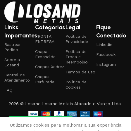
Links
Categorias
Legal
Fique
Importantes
Conectado
PRONTA
Política de
ENTREGA
Privacidade
Rastrear
Linkedin
Pedido
Chapa
Política de
Facebook
Expandida
Troca e
Sobre a
Reembolso
Instagram
Losand
Chapas Xadrez
Termos de Uso
Central de
Chapas
Atendimento
Perfurada
Política de
Cookies
FAQ
2026 © Losand Losand Metais Atacado e Varejo Ltda.
Tire qualquer dúvida
0
Utilizamos cookies para melhorar a sua experiência
rodutos
Favoritos
Carrinho
Minha conta