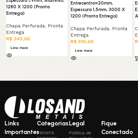
Espessura 1,9mm, Alumínio,
Entrecentro=20mm,
E
1280 X 1200 (Pronta
Espessura 1,5mm, 3000 X
E
Entrega)
1200 (Pronta Entrega)
A
Chapa Perfurada
,
Pronta
Chapa Perfurada
,
Pronta
C
Entrega
Entrega
E
R$
343,00
R$
510,00
R
Leia mais
Leia mais
Links
Categorias
Legal
Fique
Importantes
Conectado
PRONTA
Política de