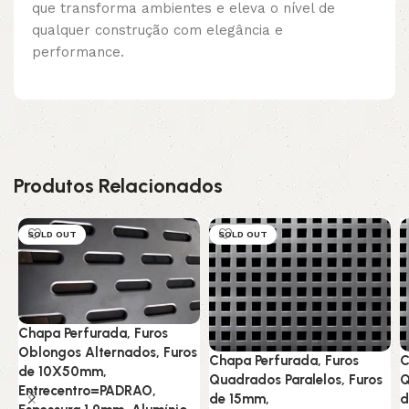
que transforma ambientes e eleva o nível de
qualquer construção com elegância e
performance.
Produtos Relacionados
SOLD OUT
SOLD OUT
Chapa Perfurada, Furos
Oblongos Alternados, Furos
Chapa Perfurada, Furos
C
de 10X50mm,
Quadrados Paralelos, Furos
Q
Entrecentro=PADRAO,
de 15mm,
d