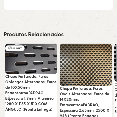
Produtos Relacionados
SOLD OUT
Chapa Perfurada, Furos
Oblongos Alternados, Furos
C
de 10X50mm,
Chapa Perfurada, Furos
Q
Entrecentro=PADRAO,
Ovais Alternados, Furos de
d
Espessura 1,9mm, Alumínio,
14X20mm,
E
1280 X 1135 X 510 COM
Entrecentro=PADRAO,
E
ÂNGULO (Pronta Entrega)
Espessura 2,65mm, 2500 X
8
948 (Pronta Entrega)