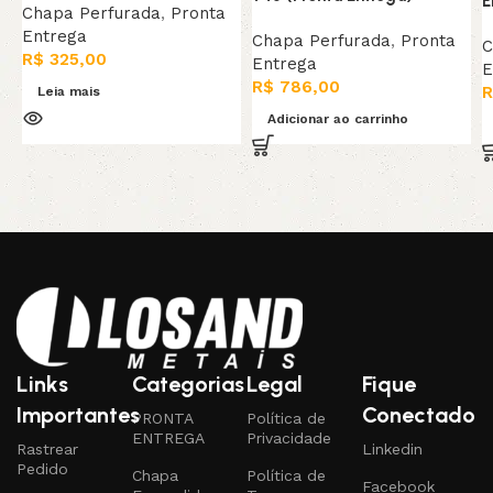
E
Chapa Perfurada
,
Pronta
Entrega
Chapa Perfurada
,
Pronta
C
R$
325,00
Entrega
E
R$
786,00
R
Leia mais
Adicionar ao carrinho
Links
Categorias
Legal
Fique
Importantes
Conectado
PRONTA
Política de
ENTREGA
Privacidade
Rastrear
Linkedin
Pedido
Chapa
Política de
Facebook