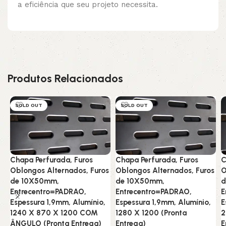
a eficiência que seu projeto necessita.
Produtos Relacionados
SOLD OUT
SOLD OUT
Chapa Perfurada, Furos
Chapa Perfurada, Furos
C
Oblongos Alternados, Furos
Oblongos Alternados, Furos
O
de 10X50mm,
de 10X50mm,
d
Entrecentro=PADRAO,
Entrecentro=PADRAO,
E
Espessura 1,9mm, Alumínio,
Espessura 1,9mm, Alumínio,
E
1240 X 870 X 1200 COM
1280 X 1200 (Pronta
2
ÂNGULO (Pronta Entrega)
Entrega)
E