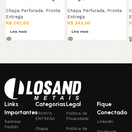
Chapa Perfurada
,
Pronta
Chapa Perfurada
,
Pronta
C
Entrega
Entrega
E
R$
242,00
R$
343,00
R
Leia mais
Leia mais
Links
Categorias
Legal
Fique
Importantes
Conectado
PRONTA
Política de
ENTREGA
Privacidade
Rastrear
Linkedin
Pedido
Chapa
Política de
Facebook