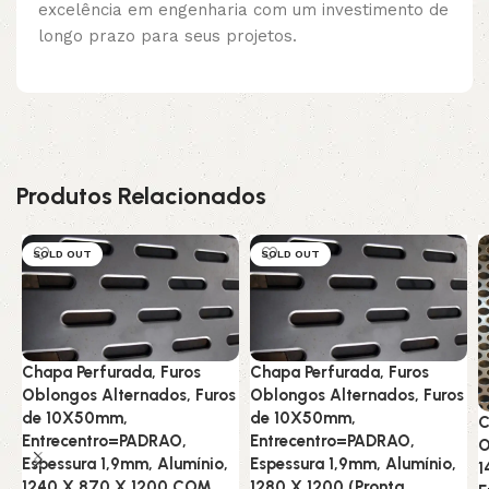
excelência em engenharia com um investimento de
longo prazo para seus projetos.
Produtos Relacionados
SOLD OUT
SOLD OUT
Chapa Perfurada, Furos
Chapa Perfurada, Furos
Oblongos Alternados, Furos
Oblongos Alternados, Furos
de 10X50mm,
de 10X50mm,
C
Entrecentro=PADRAO,
Entrecentro=PADRAO,
O
Espessura 1,9mm, Alumínio,
Espessura 1,9mm, Alumínio,
1
1240 X 870 X 1200 COM
1280 X 1200 (Pronta