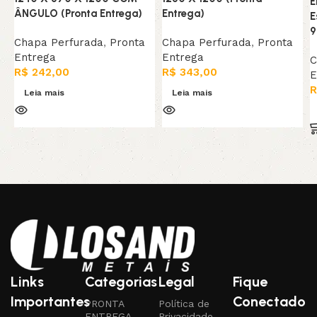
E
ÂNGULO (Pronta Entrega)
Entrega)
E
9
Chapa Perfurada
,
Pronta
Chapa Perfurada
,
Pronta
Entrega
Entrega
C
R$
242,00
R$
343,00
E
R
Leia mais
Leia mais
Links
Categorias
Legal
Fique
Importantes
Conectado
PRONTA
Política de
ENTREGA
Privacidade