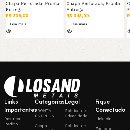
Chapa Perfurada
,
Pronta
Chapa Perfurada
,
Pronta
C
Entrega
Entrega
E
R$
336,00
R$
343,00
R
Leia mais
Leia mais
Links
Categorias
Legal
Fique
Importantes
Conectado
PRONTA
Política de
ENTREGA
Privacidade
Rastrear
Linkedin
Pedido
Chapa
Política de
Facebook