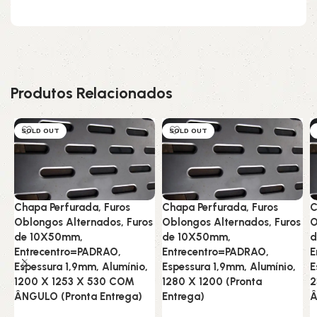
Produtos Relacionados
SOLD OUT
SOLD OUT
Chapa Perfurada, Furos
Chapa Perfurada, Furos
C
Oblongos Alternados, Furos
Oblongos Alternados, Furos
O
de 10X50mm,
de 10X50mm,
d
Entrecentro=PADRAO,
Entrecentro=PADRAO,
E
Espessura 1,9mm, Alumínio,
Espessura 1,9mm, Alumínio,
E
1200 X 1253 X 530 COM
1280 X 1200 (Pronta
2
ÂNGULO (Pronta Entrega)
Entrega)
Â