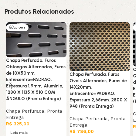
Produtos Relacionados
SOLD OUT
Chapa Perfurada, Furos
Oblongos Alternados, Furos
C
de 10X50mm,
Chapa Perfurada, Furos
Q
Entrecentro=PADRAO,
Ovais Alternados, Furos de
d
Espessura 1,9mm, Alumínio,
14X20mm,
E
1280 X 1135 X 510 COM
Entrecentro=PADRAO,
E
ÂNGULO (Pronta Entrega)
Espessura 2,65mm, 2500 X
(
948 (Pronta Entrega)
Chapa Perfurada
,
Pronta
C
Entrega
Chapa Perfurada
,
Pronta
E
R$
325,00
Entrega
R
R$
786,00
Leia mais