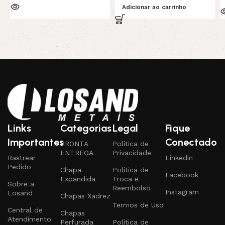
Adicionar ao carrinho
Links
Categorias
Legal
Fique
Importantes
Conectado
PRONTA
Política de
ENTREGA
Privacidade
Rastrear
Linkedin
Pedido
Chapa
Política de
Facebook
Expandida
Troca e
Sobre a
Reembolso
Instagram
Losand
Chapas Xadrez
Termos de Uso
Central de
Chapas
Atendimento
Perfurada
Política de