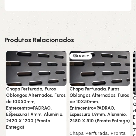
Produtos Relacionados
SOLD OUT
Chapa Perfurada, Furos
Chapa Perfurada, Furos
Oblongos Alternados, Furos
Oblongos Alternados, Furos
C
de 10X50mm,
de 10X50mm,
Q
Entrecentro=PADRAO,
Entrecentro=PADRAO,
d
Espessura 1,9mm, Alumínio,
Espessura 1,9mm, Alumínio,
E
2420 X 1200 (Pronta
2480 X 510 (Pronta Entrega)
E
Entrega)
7
Chapa Perfurada
,
Pronta