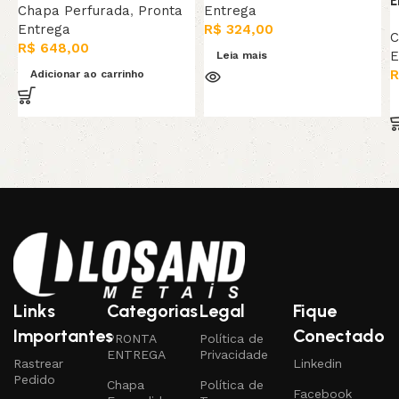
E
Chapa Perfurada
,
Pronta
Entrega
Entrega
R$
324,00
C
R$
648,00
E
Leia mais
R
Adicionar ao carrinho
Links
Categorias
Legal
Fique
Importantes
Conectado
PRONTA
Política de
ENTREGA
Privacidade
Rastrear
Linkedin
Pedido
Chapa
Política de
Facebook