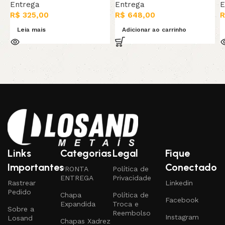
Entrega
Entrega
E
R$
325,00
R$
648,00
R
Leia mais
Adicionar ao carrinho
Links
Categorias
Legal
Fique
Importantes
Conectado
PRONTA
Política de
ENTREGA
Privacidade
Rastrear
Linkedin
Pedido
Chapa
Política de
Facebook
Expandida
Troca e
Sobre a
Reembolso
Instagram
Losand
Chapas Xadrez