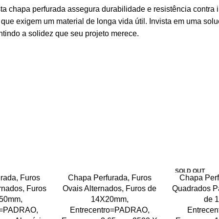
ta chapa perfurada assegura durabilidade e resistência contr
s que exigem um material de longa vida útil. Invista em uma s
ntindo a solidez que seu projeto merece.
SOLD OUT
rada, Furos
Chapa Perfurada, Furos
Chapa Perf
rnados, Furos
Ovais Alternados, Furos de
Quadrados Pa
X50mm,
14X20mm,
de 
ro=PADRAO,
Entrecentro=PADRAO,
Entrecen