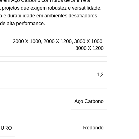
a em Aço Carbono com furos de 5mm é a
 projetos que exigem robustez e versatilidade.
a e durabilidade em ambientes desafiadores
 de alta performance.
2000 X 1000
,
2000 X 1200
,
3000 X 1000
,
3000 X 1200
1,2
Aço Carbono
FURO
Redondo