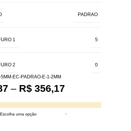
O
PADRAO
FURO 1
5
FURO 2
0
-5MM-EC-PADRAO-E-1-2MM
87
–
R$
356,17