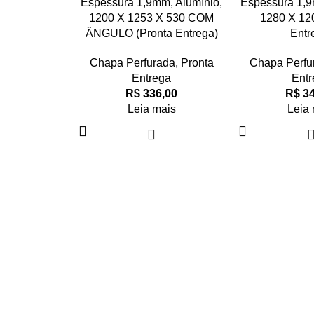
Espessura 1,9mm, Alumínio,
Espessura 1,9
1200 X 1253 X 530 COM
1280 X 120
ÂNGULO (Pronta Entrega)
Entr
Chapa Perfurada
,
Pronta
Chapa Perfu
Entrega
Entr
R$
336,00
R$
34
Leia mais
Leia 
Links Importantes
Rastrear Pedido
Sobre a Losand