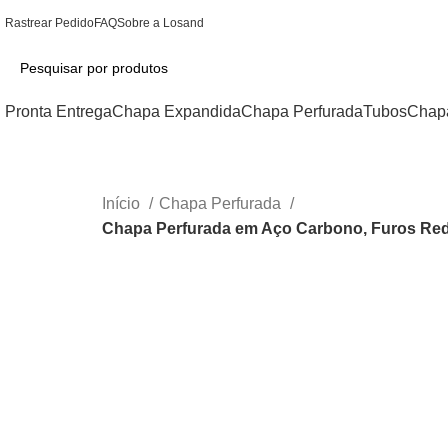
Rastrear Pedido
FAQ
Sobre a Losand
Pronta Entrega
Chapa Expandida
Chapa Perfurada
Tubos
Chap
Início
Chapa Perfurada
Chapa Perfurada em Aço Carbono, Furos Red