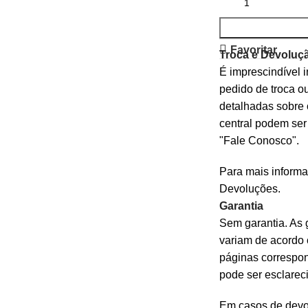
Favoritar
Troca e Devoluç
É imprescindível 
pedido de troca ou
detalhadas sobre 
central podem ser
"Fale Conosco".
Para mais inform
Devoluções.
Garantia
Sem garantia. As g
variam de acordo 
páginas correspo
pode ser esclarec
Em casos de devo