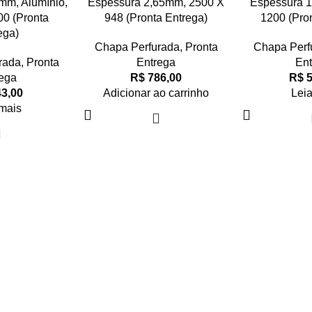
mm, Alumínio,
Espessura 2,65mm, 2500 X
Espessura 1
0 (Pronta
948 (Pronta Entrega)
1200 (Pro
ega)
Chapa Perfurada
,
Pronta
Chapa Perf
rada
,
Pronta
Entrega
Ent
ega
R$
786,00
R$
5
3,00
Adicionar ao carrinho
Lei
mais