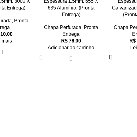
,5mm, 3000 X
Espessura 1,5mm, 655 X
Espessu
nta Entrega)
635 Alumínio, (Pronta
Galvanizad
Entrega)
(Pront
urada
,
Pronta
rega
Chapa Perfurada
,
Pronta
Chapa Per
10,00
Entrega
En
a mais
R$
76,00
R$
Adicionar ao carrinho
Le