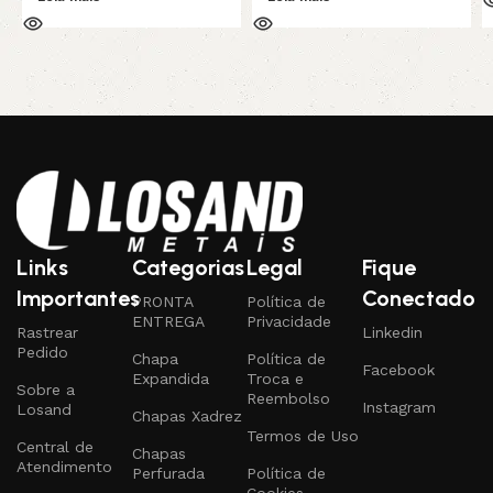
Links
Categorias
Legal
Fique
Importantes
Conectado
PRONTA
Política de
ENTREGA
Privacidade
Rastrear
Linkedin
Pedido
Chapa
Política de
Facebook
Expandida
Troca e
Sobre a
Reembolso
Instagram
Losand
Chapas Xadrez
Termos de Uso
Central de
Chapas
Atendimento
Perfurada
Política de
Cookies