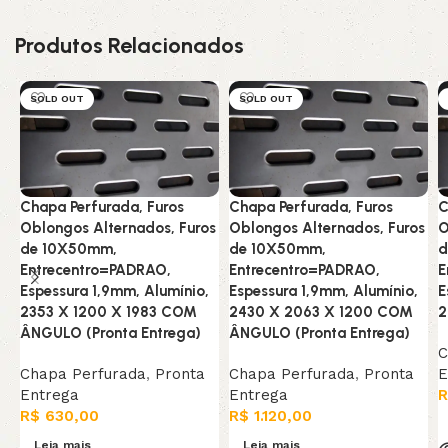
Produtos Relacionados
SOLD OUT
SOLD OUT
Chapa Perfurada, Furos
Chapa Perfurada, Furos
C
Oblongos Alternados, Furos
Oblongos Alternados, Furos
O
de 10X50mm,
de 10X50mm,
d
Entrecentro=PADRAO,
Entrecentro=PADRAO,
E
Espessura 1,9mm, Alumínio,
Espessura 1,9mm, Alumínio,
E
2353 X 1200 X 1983 COM
2430 X 2063 X 1200 COM
2
ÂNGULO (Pronta Entrega)
ÂNGULO (Pronta Entrega)
C
Chapa Perfurada
,
Pronta
Chapa Perfurada
,
Pronta
E
Entrega
Entrega
R
R$
630,00
R$
1.120,00
Leia mais
Leia mais