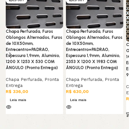
SOLD OUT
SOLD OUT
Chapa Perfurada, Furos
Chapa Perfurada, Furos
Oblongos Alternados, Furos
Oblongos Alternados, Furos
de 10X50mm,
de 10X50mm,
C
Entrecentro=PADRAO,
Entrecentro=PADRAO,
O
Espessura 1,9mm, Alumínio,
Espessura 1,9mm, Alumínio,
1
1200 X 1253 X 530 COM
2353 X 1200 X 1983 COM
E
ÂNGULO (Pronta Entrega)
ÂNGULO (Pronta Entrega)
E
9
Chapa Perfurada
,
Pronta
Chapa Perfurada
,
Pronta
Entrega
Entrega
C
R$
336,00
R$
630,00
E
R
Leia mais
Leia mais