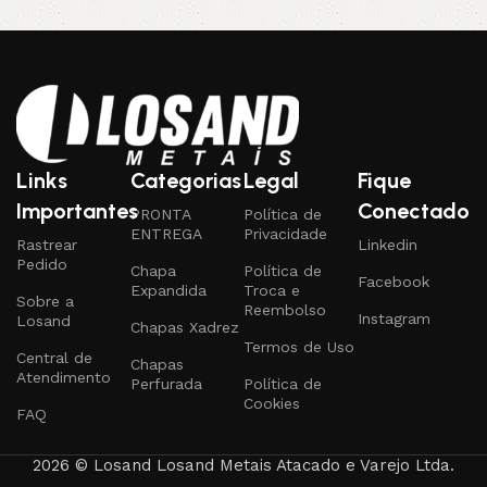
Links
Categorias
Legal
Fique
Importantes
Conectado
PRONTA
Política de
ENTREGA
Privacidade
Rastrear
Linkedin
Pedido
Chapa
Política de
Facebook
Expandida
Troca e
Sobre a
Reembolso
Instagram
Losand
Chapas Xadrez
Termos de Uso
Central de
Chapas
Atendimento
Perfurada
Política de
Cookies
FAQ
2026 © Losand Losand Metais Atacado e Varejo Ltda.