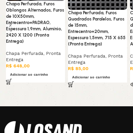
Chapa Perfurada, Furos
Oblongos Alternados, Furos
Chapa Perfurada, Furos
C
de 10X50mm,
Quadrados Paralelos, Furos
Q
Entrecentro=PADRAO,
de 15mm,
d
Espessura 1,9mm, Alumínio,
Entrecentro=20mm,
E
2420 X 1200 (Pronta
Espessura 1,5mm, 715 X 655
E
Entrega)
(Pronta Entrega)
A
Chapa Perfurada
,
Pronta
Chapa Perfurada
,
Pronta
C
Entrega
Entrega
E
R$
648,00
R$
85,00
R
Adicionar ao carrinho
Adicionar ao carrinho