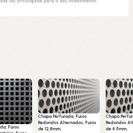
da útil prolongada para o seu investimento.
Chapa Perfurada, Furos
Chapa Perfur
Redondos Alternados, Furos
Redondos Alt
da, Furos
de 12,8mm,
de 4.5mm,