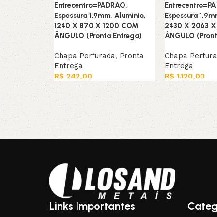
Entrecentro=PADRAO,
Entrecentro=P
Espessura 1,9mm, Alumínio,
Espessura 1,9m
1240 X 870 X 1200 COM
2430 X 2063 
ÂNGULO (Pronta Entrega)
ÂNGULO (Pront
Chapa Perfurada
,
Pronta
Chapa Perfur
Entrega
Entrega
R$
242,00
R$
1.120,00
Leia mais
Leia mais
Links Importantes
Categ