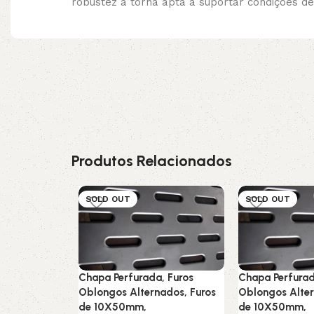
robustez a torna apta a suportar condições de
Produtos Relacionados
SOLD OUT
SOLD OUT
Chapa Perfurada, Furos
Chapa Perfurad
Oblongos Alternados, Furos
Oblongos Alter
de 10X50mm,
de 10X50mm,