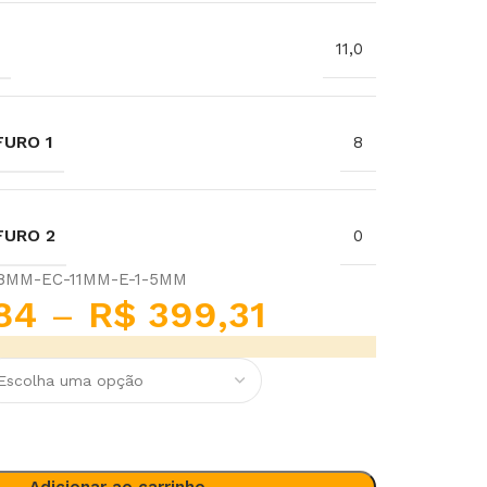
11,0
URO 1
8
FURO 2
0
8MM-EC-11MM-E-1-5MM
84
–
R$
399,31