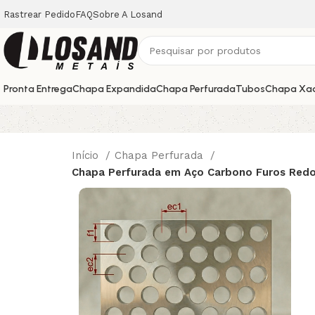
Rastrear Pedido
FAQ
Sobre A Losand
Pronta Entrega
Chapa Expandida
Chapa Perfurada
Tubos
Chapa Xa
Início
Chapa Perfurada
Chapa Perfurada em Aço Carbono Furos Redo