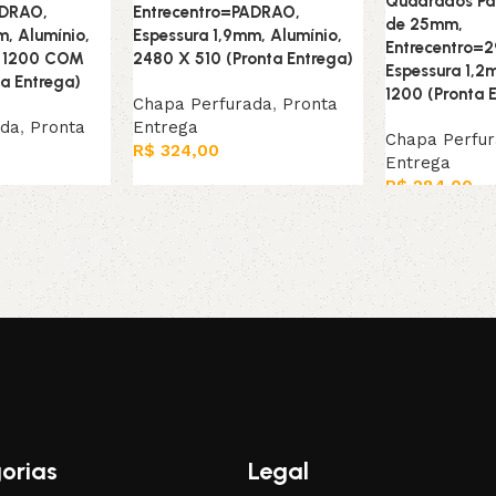
Quadrados Par
ADRAO,
Entrecentro=PADRAO,
de 25mm,
m, Alumínio,
Espessura 1,9mm, Alumínio,
Entrecentro=
X 1200 COM
2480 X 510 (Pronta Entrega)
Espessura 1,
a Entrega)
1200 (Pronta 
Chapa Perfurada
,
Pronta
ada
,
Pronta
Entrega
Chapa Perfu
R$
324,00
Entrega
Leia mais
R$
284,00
Adicionar ao c
orias
Legal