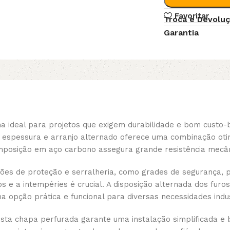
Favoritar
Troca e Devolu
Garantia
 ideal para projetos que exigem durabilidade e bom custo
 espessura e arranjo alternado oferece uma combinação oti
mposição em aço carbono assegura grande resistência mecân
ções de proteção e serralheria, como grades de segurança,
s e a intempéries é crucial. A disposição alternada dos furos
 opção prática e funcional para diversas necessidades indus
esta chapa perfurada garante uma instalação simplificada e