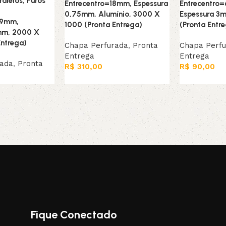
alelos, Furos
Entrecentro=18mm, Espessura
Entrecentro
0,75mm, Alumínio, 3000 X
Espessura 3
29mm,
1000 (Pronta Entrega)
(Pronta Entr
2mm, 2000 X
Entrega)
Chapa Perfurada
,
Pronta
Chapa Perf
Entrega
Entrega
rada
,
Pronta
R$
310,00
R$
90,00
Adicionar ao carrinho
Adicionar ao
arrinho
Fique Conectado