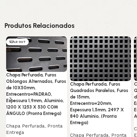
Produtos Relacionados
SOLD OUT
Chapa Perfurada, Furos
Oblongos Alternados, Furos
Chapa Perfurada, Furos
C
de 10X50mm,
Quadrados Paralelos, Furos
Q
Entrecentro=PADRAO,
de 15mm,
d
Espessura 1,9mm, Alumínio,
Entrecentro=20mm,
E
1200 X 1253 X 530 COM
Espessura 1,5mm, 2497 X
E
ÂNGULO (Pronta Entrega)
840 Alumínio, (Pronta
A
Entrega)
Chapa Perfurada
,
Pronta
C
Entrega
Chapa Perfurada
,
Pronta
E