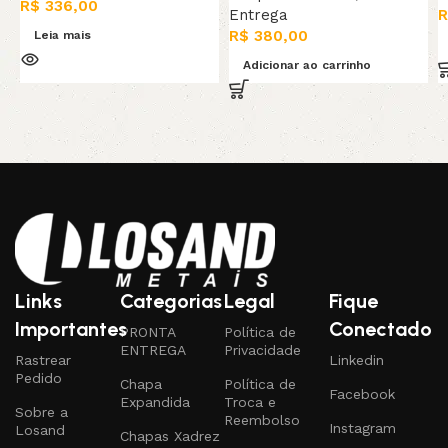
R$
336,00
Entrega
R
R$
380,00
Leia mais
Adicionar ao carrinho
Links
Categorias
Legal
Fique
Importantes
Conectado
PRONTA
Política de
ENTREGA
Privacidade
Rastrear
Linkedin
Pedido
Chapa
Política de
Facebook
Expandida
Troca e
Sobre a
Reembolso
Instagram
Losand
Chapas Xadrez