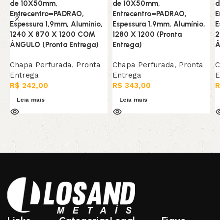
de 10X50mm,
de 10X50mm,
d
Entrecentro=PADRAO,
Entrecentro=PADRAO,
E
Espessura 1,9mm, Alumínio,
Espessura 1,9mm, Alumínio,
E
1240 X 870 X 1200 COM
1280 X 1200 (Pronta
2
ÂNGULO (Pronta Entrega)
Entrega)
Â
Chapa Perfurada
,
Pronta
Chapa Perfurada
,
Pronta
C
Entrega
Entrega
E
R$
242,00
R$
343,00
R
Leia mais
Leia mais