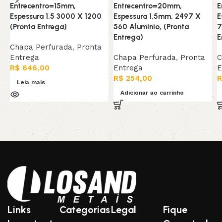
Entrecentro=15mm,
Entrecentro=20mm,
E
Espessura 1.5 3000 X 1200
Espessura 1,5mm, 2497 X
E
(Pronta Entrega)
560 Alumínio, (Pronta
7
Entrega)
E
Chapa Perfurada
,
Pronta
Entrega
Chapa Perfurada
,
Pronta
C
R$
646,00
Entrega
E
R$
254,00
R
Leia mais
Adicionar ao carrinho
Links
Categorias
Legal
Fique