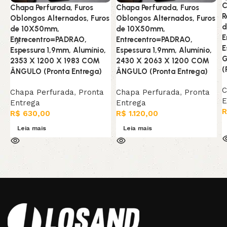
C
Chapa Perfurada, Furos
Chapa Perfurada, Furos
R
Oblongos Alternados, Furos
Oblongos Alternados, Furos
d
de 10X50mm,
de 10X50mm,
E
Entrecentro=PADRAO,
Entrecentro=PADRAO,
E
Espessura 1,9mm, Alumínio,
Espessura 1,9mm, Alumínio,
G
2353 X 1200 X 1983 COM
2430 X 2063 X 1200 COM
(
ÂNGULO (Pronta Entrega)
ÂNGULO (Pronta Entrega)
C
Chapa Perfurada
,
Pronta
Chapa Perfurada
,
Pronta
E
Entrega
Entrega
R
R$
630,00
R$
1.120,00
Leia mais
Leia mais