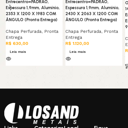
Entrecentro=PADRAO,
Entrecentro=PADRAO,
O
Espessura 1,9mm, Alumínio,
Espessura 1,9mm, Alumínio,
1
2353 X 1200 X 1983 COM
2430 X 2063 X 1200 COM
E
ÂNGULO (Pronta Entrega)
ÂNGULO (Pronta Entrega)
E
9
Chapa Perfurada
,
Pronta
Chapa Perfurada
,
Pronta
Entrega
Entrega
C
R$
630,00
R$
1.120,00
E
R
Leia mais
Leia mais
Links
Categorias
Legal
Fique