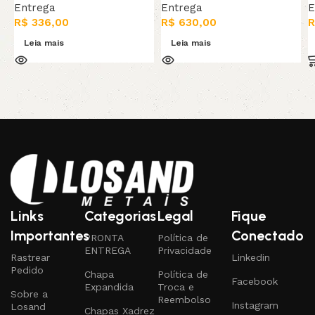
Entrega
Entrega
E
R$
336,00
R$
630,00
R
Leia mais
Leia mais
Links
Categorias
Legal
Fique
Importantes
Conectado
PRONTA
Política de
ENTREGA
Privacidade
Rastrear
Linkedin
Pedido
Chapa
Política de
Facebook
Expandida
Troca e
Sobre a
Reembolso
Instagram
Losand
Chapas Xadrez