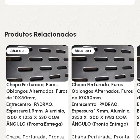
Produtos Relacionados
SOLD OUT
SOLD OUT
Chapa Perfurada, Furos
Chapa Perfurada, Furos
C
Oblongos Alternados, Furos
Oblongos Alternados, Furos
O
de 10X50mm,
de 10X50mm,
d
Entrecentro=PADRAO,
Entrecentro=PADRAO,
E
Espessura 1,9mm, Alumínio,
Espessura 1,9mm, Alumínio,
E
1200 X 1253 X 530 COM
2353 X 1200 X 1983 COM
2
ÂNGULO (Pronta Entrega)
ÂNGULO (Pronta Entrega)
E
Chapa Perfurada
,
Pronta
Chapa Perfurada
,
Pronta
C