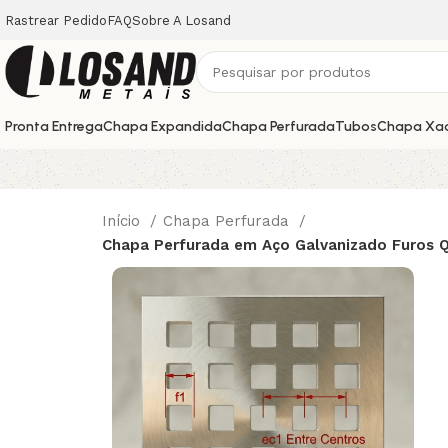
Rastrear Pedido
FAQ
Sobre A Losand
Pronta Entrega
Chapa Expandida
Chapa Perfurada
Tubos
Chapa Xa
Início
Chapa Perfurada
Chapa Perfurada em Aço Galvanizado Furos 