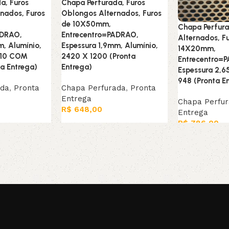
a, Furos
Chapa Perfurada, Furos
nados, Furos
Oblongos Alternados, Furos
de 10X50mm,
Chapa Perfura
ADRAO,
Entrecentro=PADRAO,
Alternados, F
m, Alumínio,
Espessura 1,9mm, Alumínio,
14X20mm,
510 COM
2420 X 1200 (Pronta
Entrecentro=
a Entrega)
Entrega)
Espessura 2,
948 (Pronta E
ada
,
Pronta
Chapa Perfurada
,
Pronta
Entrega
Chapa Perfu
R$
648,00
Entrega
R$
786,00
Adicionar ao carrinho
Adicionar ao c