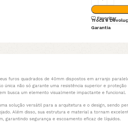
Favoritar
Troca e Devolu
Garantia
seus furos quadrados de 40mm dispostos em arranjo parale
o única não só garante uma resistência superior e proteçã
uem busca um elemento visualmente impactante e funcional.
 solução versátil para a arquitetura e o design, sendo per
jado. Além disso, sua estrutura e material a tornam excelen
, garantindo segurança e escoamento eficaz de líquidos.