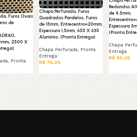
Chapa Perfur
Redondos Alt
Chapa Perfurada, Furos
de 4.5mm,
da, Furos Ovais
Quadrados Paralelos, Furos
Entrecentro
uros de
de 15mm, Entrecentro=20mm,
Espessura 3
Espessura 1,5mm, 655 X 635
(Pronta Entr
PADRAO,
Alumínio, (Pronta Entrega)
65mm, 2500 X
Chapa Perf
ntrega)
Chapa Perfurada
,
Pronta
Entrega
Entrega
R$
90,00
rada
,
Pronta
R$
76,00
Adicionar ao
Adicionar ao carrinho
arrinho