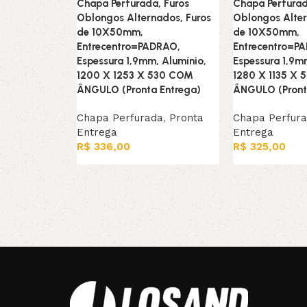
Chapa Perfurada, Furos
Chapa Perfurad
Oblongos Alternados, Furos
Oblongos Alter
de 10X50mm,
de 10X50mm,
Entrecentro=PADRAO,
Entrecentro=P
Espessura 1,9mm, Alumínio,
Espessura 1,9m
1200 X 1253 X 530 COM
1280 X 1135 X 
ÂNGULO (Pronta Entrega)
ÂNGULO (Pront
Chapa Perfurada
,
Pronta
Chapa Perfur
Entrega
Entrega
R$
336,00
R$
325,00
Leia mais
Leia mais