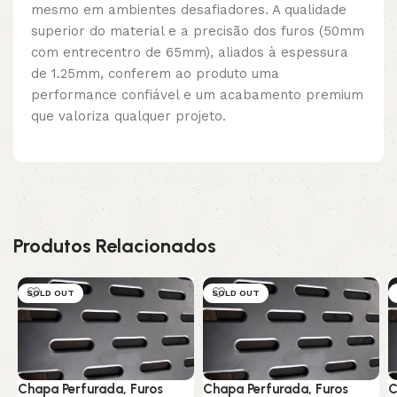
mesmo em ambientes desafiadores. A qualidade
superior do material e a precisão dos furos (50mm
com entrecentro de 65mm), aliados à espessura
de 1.25mm, conferem ao produto uma
performance confiável e um acabamento premium
que valoriza qualquer projeto.
Produtos Relacionados
SOLD OUT
SOLD OUT
Chapa Perfurada, Furos
Chapa Perfurada, Furos
C