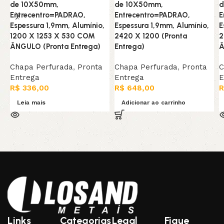
de 10X50mm,
de 10X50mm,
d
Entrecentro=PADRAO,
Entrecentro=PADRAO,
E
Espessura 1,9mm, Alumínio,
Espessura 1,9mm, Alumínio,
E
1200 X 1253 X 530 COM
2420 X 1200 (Pronta
2
ÂNGULO (Pronta Entrega)
Entrega)
Â
Chapa Perfurada
,
Pronta
Chapa Perfurada
,
Pronta
C
Entrega
Entrega
E
R$
336,00
R$
648,00
R
Leia mais
Adicionar ao carrinho
Links
Categorias
Legal
Fique