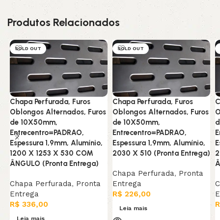
Produtos Relacionados
SOLD OUT
SOLD OUT
Chapa Perfurada, Furos
Chapa Perfurada, Furos
C
Oblongos Alternados, Furos
Oblongos Alternados, Furos
O
de 10X50mm,
de 10X50mm,
d
Entrecentro=PADRAO,
Entrecentro=PADRAO,
E
Espessura 1,9mm, Alumínio,
Espessura 1,9mm, Alumínio,
E
1200 X 1253 X 530 COM
2030 X 510 (Pronta Entrega)
2
ÂNGULO (Pronta Entrega)
Â
Chapa Perfurada
,
Pronta
Chapa Perfurada
,
Pronta
Entrega
C
Entrega
R$
226,00
E
R$
336,00
R
Leia mais
Leia mais