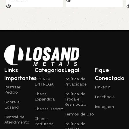
Links
Categorias
Legal
Fique
Importantes
Conectado
PRONTA
Política de
ENTREGA
Privacidade
Rastrear
Linkedin
Pedido
Chapa
Política de
Facebook
Expandida
Troca e
Sobre a
Reembolso
Instagram
Losand
Chapas Xadrez
Termos de Uso
Central de
Chapas
Atendimento
Perfurada
Política de
Cookies