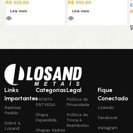
R$
325,00
R$
343,00
E
R
Leia mais
Leia mais
Links
Categorias
Legal
Fique
Importantes
Conectado
PRONTA
Política de
ENTREGA
Privacidade
Rastrear
Linkedin
Pedido
Chapa
Política de
Facebook
Expandida
Troca e
Sobre a
Reembolso
Instagram
Losand
Chapas Xadrez