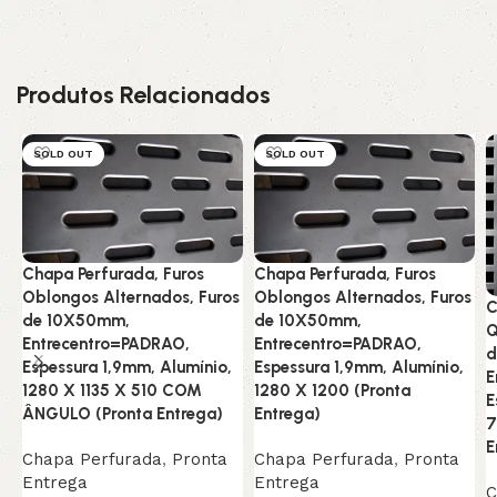
Produtos Relacionados
SOLD OUT
SOLD OUT
Chapa Perfurada, Furos
Chapa Perfurada, Furos
Oblongos Alternados, Furos
Oblongos Alternados, Furos
C
de 10X50mm,
de 10X50mm,
Q
Entrecentro=PADRAO,
Entrecentro=PADRAO,
d
Espessura 1,9mm, Alumínio,
Espessura 1,9mm, Alumínio,
E
1280 X 1135 X 510 COM
1280 X 1200 (Pronta
E
ÂNGULO (Pronta Entrega)
Entrega)
7
E
Chapa Perfurada
,
Pronta
Chapa Perfurada
,
Pronta
Entrega
Entrega
C