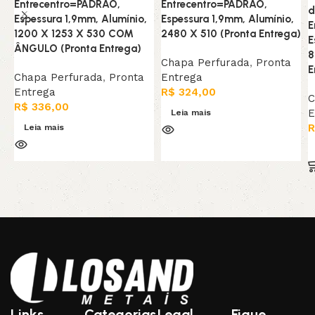
Entrecentro=PADRAO,
Entrecentro=PADRAO,
d
Espessura 1,9mm, Alumínio,
Espessura 1,9mm, Alumínio,
E
1200 X 1253 X 530 COM
2480 X 510 (Pronta Entrega)
E
ÂNGULO (Pronta Entrega)
8
Chapa Perfurada
,
Pronta
E
Chapa Perfurada
,
Pronta
Entrega
Entrega
R$
324,00
C
R$
336,00
E
Leia mais
R
Leia mais
Links
Categorias
Legal
Fique