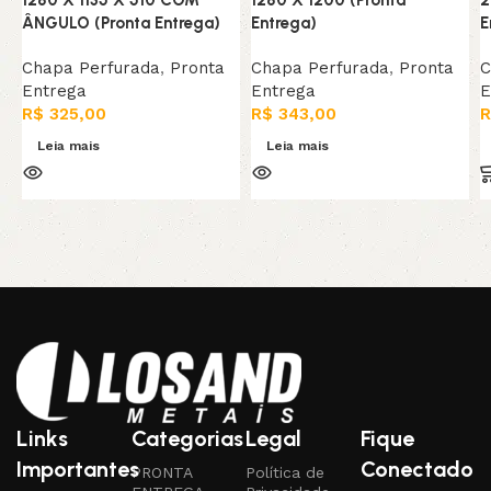
ÂNGULO (Pronta Entrega)
Entrega)
E
Chapa Perfurada
,
Pronta
Chapa Perfurada
,
Pronta
C
Entrega
Entrega
E
R$
325,00
R$
343,00
R
Leia mais
Leia mais
Links
Categorias
Legal
Fique
Importantes
Conectado
PRONTA
Política de