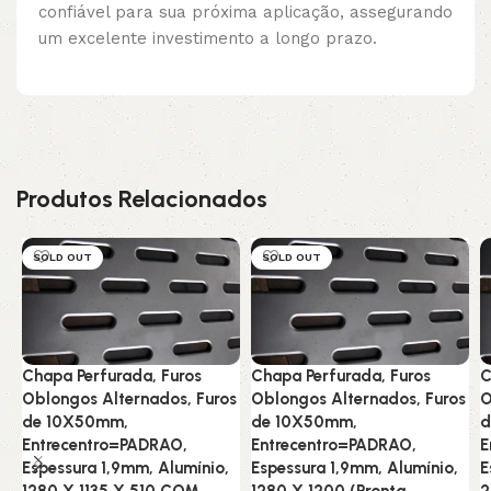
confiável para sua próxima aplicação, assegurando
um excelente investimento a longo prazo.
Produtos Relacionados
SOLD OUT
SOLD OUT
Chapa Perfurada, Furos
Chapa Perfurada, Furos
C
Oblongos Alternados, Furos
Oblongos Alternados, Furos
O
de 10X50mm,
de 10X50mm,
d
Entrecentro=PADRAO,
Entrecentro=PADRAO,
E
Espessura 1,9mm, Alumínio,
Espessura 1,9mm, Alumínio,
E
1280 X 1135 X 510 COM
1280 X 1200 (Pronta
2