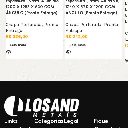
Espessura 1,9mm, Alumínio,
Espessura 1,9mm, Alumínio,
E
1200 X 1253 X 530 COM
1240 X 870 X 1200 COM
E
ÂNGULO (Pronta Entrega)
ÂNGULO (Pronta Entrega)
8
E
Chapa Perfurada
,
Pronta
Chapa Perfurada
,
Pronta
Entrega
Entrega
C
R$
336,00
R$
242,00
E
R
Leia mais
Leia mais
Links
Categorias
Legal
Fique