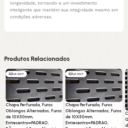
longevidade, tornando-a um investimento
inteligente que mantém sua integridade mesmo em
condições adversas.
Produtos Relacionados
SOLD OUT
SOLD OUT
Chapa Perfurada, Furos
Chapa Perfurada, Furos
Oblongos Alternados, Furos
Oblongos Alternados, Furos
C
de 10X50mm,
de 10X50mm,
Q
Entrecentro=PADRAO,
Entrecentro=PADRAO,
d