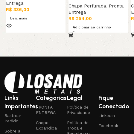
Entrega
Chapa Perfurada
,
Pronta
C
R$
336,00
Entrega
E
R$
254,00
R
Leia mais
Adicionar ao carrinho
Links
Categorias
Legal
Fique
Importantes
Conectado
PRONTA
Política de
ENTREGA
Privacidade
Rastrear
Linkedin
Pedido
Chapa
Política de
Facebook
Expandida
Troca e
Sobre a
Reembolso