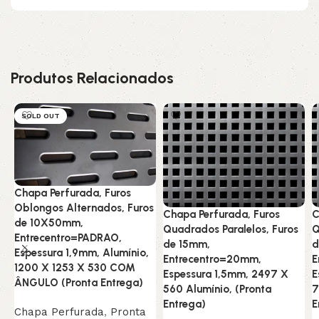
Produtos Relacionados
SOLD OUT
Chapa Perfurada, Furos
Oblongos Alternados, Furos
Chapa Perfurada, Furos
C
de 10X50mm,
Quadrados Paralelos, Furos
Q
Entrecentro=PADRAO,
de 15mm,
d
Espessura 1,9mm, Alumínio,
Entrecentro=20mm,
E
1200 X 1253 X 530 COM
Espessura 1,5mm, 2497 X
E
ÂNGULO (Pronta Entrega)
560 Alumínio, (Pronta
7
Entrega)
E
Chapa Perfurada
,
Pronta