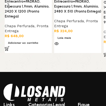
Entrecentro=PADRAO,
Entrecentro=PADRAO,
O
Espessura 1,9mm, Alumínio,
Espessura 1,9mm, Alumínio,
1
2420 X 1200 (Pronta
2480 X 510 (Pronta Entrega)
E
Entrega)
E
Chapa Perfurada
,
Pronta
9
Chapa Perfurada
,
Pronta
Entrega
Entrega
R$
324,00
C
R$
648,00
E
Leia mais
R
Adicionar ao carrinho
Links
Categorias
Legal
Fique