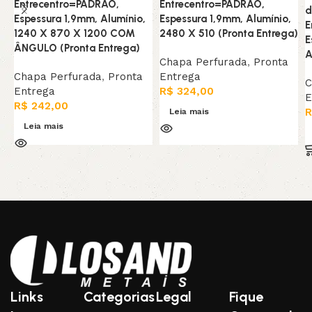
Entrecentro=PADRAO,
Entrecentro=PADRAO,
d
Espessura 1,9mm, Alumínio,
Espessura 1,9mm, Alumínio,
E
1240 X 870 X 1200 COM
2480 X 510 (Pronta Entrega)
E
ÂNGULO (Pronta Entrega)
A
Chapa Perfurada
,
Pronta
Chapa Perfurada
,
Pronta
Entrega
C
Entrega
R$
324,00
E
R$
242,00
R
Leia mais
Leia mais
Links
Categorias
Legal
Fique