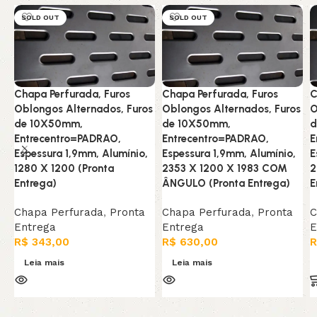
SOLD OUT
SOLD OUT
Chapa Perfurada, Furos
Chapa Perfurada, Furos
C
Oblongos Alternados, Furos
Oblongos Alternados, Furos
O
de 10X50mm,
de 10X50mm,
d
Entrecentro=PADRAO,
Entrecentro=PADRAO,
E
Espessura 1,9mm, Alumínio,
Espessura 1,9mm, Alumínio,
E
1280 X 1200 (Pronta
2353 X 1200 X 1983 COM
2
Entrega)
ÂNGULO (Pronta Entrega)
E
Chapa Perfurada
,
Pronta
Chapa Perfurada
,
Pronta
C
Entrega
Entrega
E
R$
343,00
R$
630,00
R
Leia mais
Leia mais