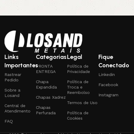
Links
Categorias
Legal
Fique
Importantes
Conectado
PRONTA
Política de
ENTREGA
Privacidade
Rastrear
Linkedin
Pedido
Chapa
Política de
Facebook
Expandida
Troca e
Sobre a
Reembolso
Instagram
Losand
Chapas Xadrez
Termos de Uso
Central de
Chapas
Atendimento
Perfurada
Política de
Cookies
FAQ